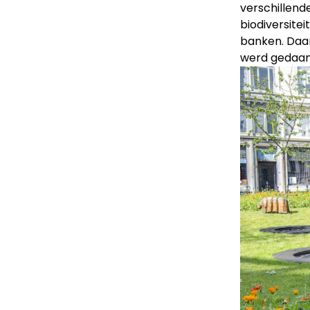
verschillend
biodiversitei
banken. Daar
werd gedaan 