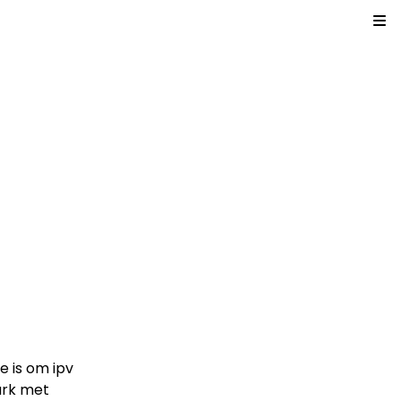
Kl
e is om ipv
ark met