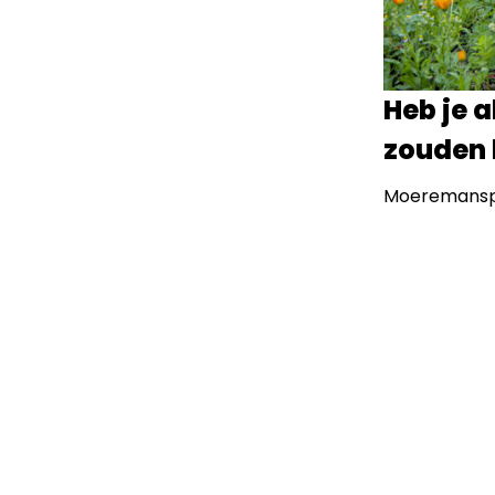
Heb je a
zouden 
Moeremanspl