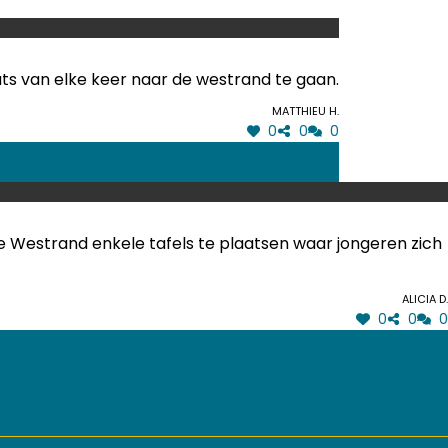
aats van elke keer naar de westrand te gaan.
Matthieu H.
0
0
0
De Westrand enkele tafels te plaatsen waar jongeren zich
Alicia D.
0
0
0