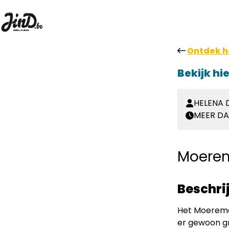
Ontdek h
Bekijk hi
HELENA D
MEER DA
Moerem
Beschrij
Het Moereman
er gewoon gr