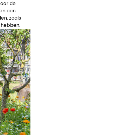
voor de
len aan
en, zoals
s hebben.