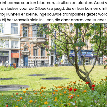
e inheemse soorten bloemen, struiken en planten. Goed 
t en leuker voor de Dilbeekse jeugd, die er kan komen chil
bij kunnen er kleine, ingebouwde trampolines gezet word
bij het Maaseikplein in Gent, die daar enorm veel succe